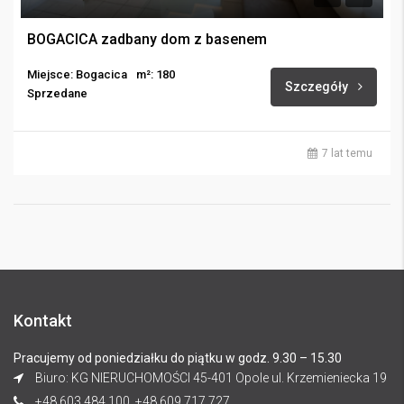
BOGACICA zadbany dom z basenem
Miejsce: Bogacica
m²: 180
Szczegóły
Sprzedane
7 lat temu
Kontakt
Pracujemy od poniedziałku do piątku w godz. 9.30 – 15.30
Biuro: KG NIERUCHOMOŚCI 45-401 Opole ul. Krzemieniecka 19
+48 603 484 100, +48 609 717 727