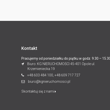
Kontakt
Pracujemy od poniedziałku do piątku w godz. 9.30 – 15.3
Biuro: KG NIERUCHOMOŚCI 45-401 Opole ul.
Krzemieniecka 19
+48 603 484 100, +48 609 717 727
biuro@kgnieruchomosci.pl
Skontaktuj się z nami