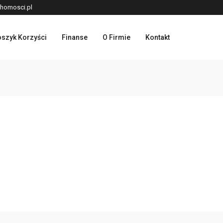
homosci.pl
szyk Korzyści
Finanse
O Firmie
Kontakt