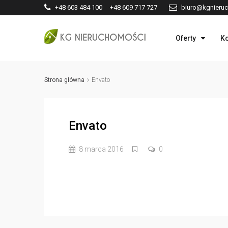
+48 603 484 100 +48 609 717 727
biuro@kgnieruc
Oferty
Ko
Strona główna
Envato
Envato
8 marca 2016
0