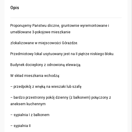
Opis
Proponujemy Państwu śliczne, gruntownie wyremontowane i
umeblowane 3-pokojowe mieszkanie
zlokalizowane w miejscowości Górażdże.
Przedmiotowy lokal usytuowany jest na II piętrze niskiego bloku.
Budynek docieplony z odnowioną elewacją.
W skład mieszkania wchodzą:
– przedpokój z wnęką na wieszaki lub szafę
– bardzo przestronny pokój dzienny (z balkonem) połączony z
aneksem kuchennym
– sypialnia I z balkonem
– sypialnia II