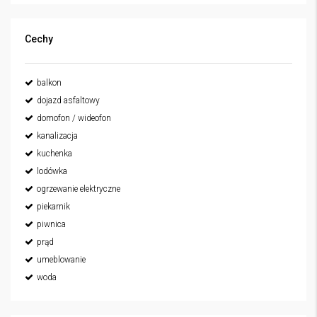
Cechy
balkon
dojazd asfaltowy
domofon / wideofon
kanalizacja
kuchenka
lodówka
ogrzewanie elektryczne
piekarnik
piwnica
prąd
umeblowanie
woda