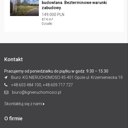
budowlana. Bezterminowe warunki
zabudowy.
149.000 PLN
874 m²
Działki
Kontakt
Pracujemy od poniedziałku do piątku w godz. 9.30 – 15.30
Biuro: KG NIERUCHOMOŚCI 45-401 Opole ul. Krzemieniecka 19
+48 603 484 100, +48 609 717 727
biuro@kgnieruchomosci.pl
Skontaktuj się z nami
O firmie