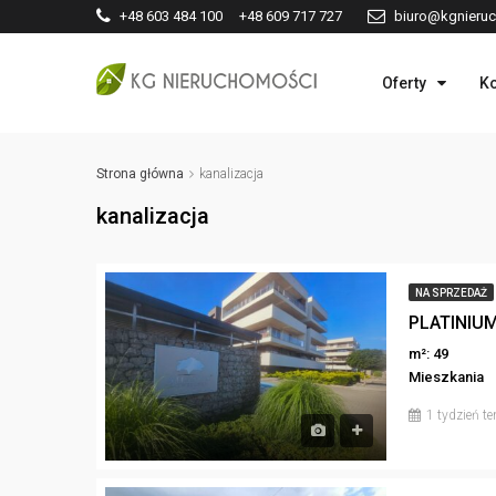
+48 603 484 100 +48 609 717 727
biuro@kgnieruc
Oferty
Ko
Strona główna
kanalizacja
kanalizacja
NA SPRZEDAŻ
m²: 49
Mieszkania
1 tydzień t