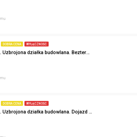
temu
DOBRA CENA
WYŁĄCZNOŚĆ
SCHODNIA. Uzbrojona działka budowlana. Bezterminowe warunki zabudowy.
temu
DOBRA CENA
WYŁĄCZNOŚĆ
SCHODNIA. Uzbrojona działka budowlana. Dojazd asfaltowy.