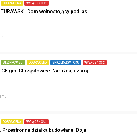
DOBRA CENA
WYŁĄCZNOŚĆ
ZAKRZÓW TURAWSKI. Dom wolnostojący pod lasem.
temu
BEZ PROWIZJI
DOBRA CENA
SPRZEDAŻ W TOKU
WYŁĄCZNOŚĆ
FALMIROWICE gm. Chrząstowice. Narożna, uzbrojona. Faktura VAT.
temu
DOBRA CENA
WYŁĄCZNOŚĆ
SCHODNIA. Przestronna działka budowlana. Dojazd asfaltowy.