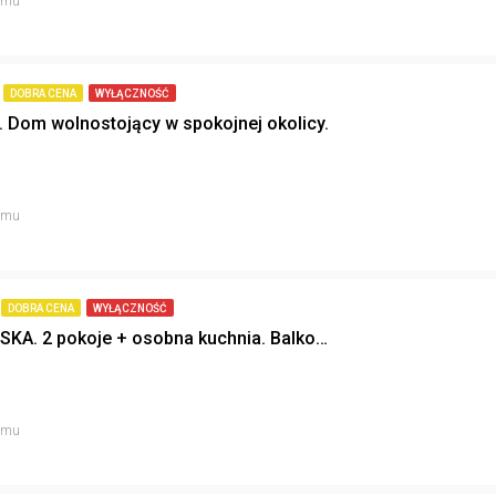
temu
DOBRA CENA
WYŁĄCZNOŚĆ
 Dom wolnostojący w spokojnej okolicy.
temu
DOBRA CENA
WYŁĄCZNOŚĆ
WROCŁAWSKA. 2 pokoje + osobna kuchnia. Balkon. Miejsce postojowe.
temu