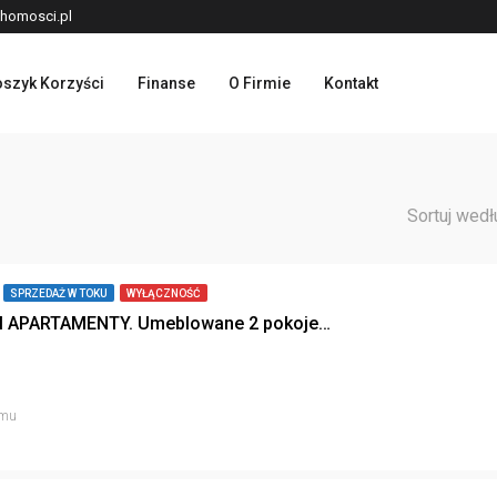
homosci.pl
szyk Korzyści
Finanse
O Firmie
Kontakt
Sortuj wedł
SPRZEDAŻ W TOKU
WYŁĄCZNOŚĆ
PLATINIUM APARTAMENTY. Umeblowane 2 pokoje z miejscem postojowym.
emu