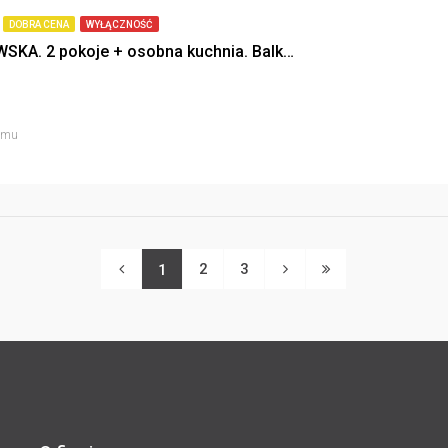
DOBRA CENA
WYŁĄCZNOŚĆ
PRÓSZKOWSKA. 2 pokoje + osobna kuchnia. Balkon. I piętro. Winda.
temu
2
3
1