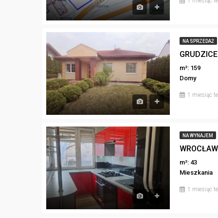
1 miesiąc 
NA SPRZEDAŻ
GRUDZICE.
m²: 159
Domy
1 miesiąc 
NA WYNAJEM
m²: 43
Mieszkania
1 miesiąc 