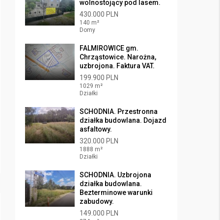
wolnostojący pod lasem.
430.000 PLN
140 m²
Domy
FALMIROWICE gm.
Chrząstowice. Narożna,
uzbrojona. Faktura VAT.
199.900 PLN
1029 m²
Działki
SCHODNIA. Przestronna
działka budowlana. Dojazd
asfaltowy.
320.000 PLN
1888 m²
Działki
SCHODNIA. Uzbrojona
działka budowlana.
Bezterminowe warunki
zabudowy.
149.000 PLN