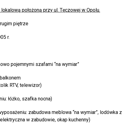
 lokalową położoną przy ul. Tęczowej w Opolu.
rugim piętrze
05 r.
kowo pojemnymi szafami “na wymiar”
 balkonem
tolik RTV, telewizor)
iu: łóżko, szafka nocna)
 wyposażeniu: zabudowa meblowa “na wymiar”, lodówka z
a elektryczna w zabudowie, okap kuchenny)