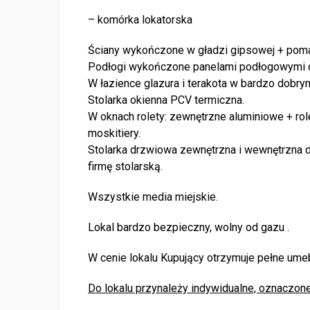
– komórka lokatorska
Ściany wykończone w gładzi gipsowej + pomal
Podłogi wykończone panelami podłogowymi do
W łazience glazura i terakota w bardzo dobrym
Stolarka okienna PCV termiczna.
W oknach rolety: zewnętrzne aluminiowe + ro
moskitiery.
Stolarka drzwiowa zewnętrzna i wewnętrzna
firmę stolarską.
Wszystkie media miejskie.
Lokal bardzo bezpieczny, wolny od gazu .
W cenie lokalu Kupujący otrzymuje pełne um
Do lokalu przynależy indywidualne, oznaczo