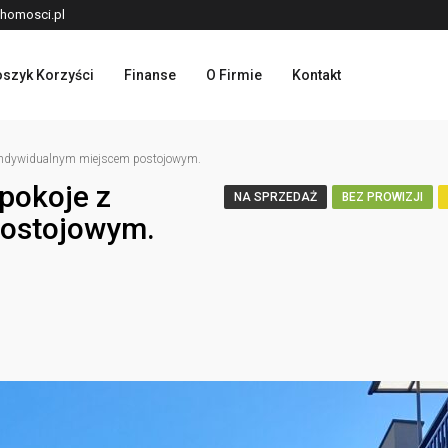
homosci.pl
szyk Korzyści
Finanse
O Firmie
Kontakt
ndywidualnym miejscem postojowym.
pokoje z
NA SPRZEDAŻ
BEZ PROWIZJI
postojowym.