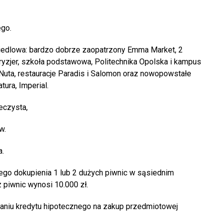
ego.
siedlowa: bardzo dobrze zaopatrzony Emma Market, 2
fryzjer, szkoła podstawowa, Politechnika Opolska i kampus
a Nuta, restauracje Paradis i Salomon oraz nowopowstałe
ura, Imperial.
eczysta,
w.
a.
go dokupienia 1 lub 2 dużych piwnic w sąsiednim
piwnic wynosi 10.000 zł.
aniu kredytu hipotecznego na zakup przedmiotowej