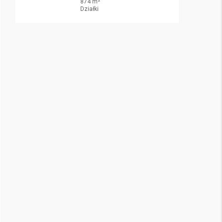
874 m²
Działki