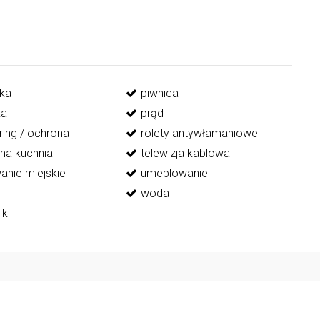
ka
piwnica
ka
prąd
ring / ochrona
rolety antywłamaniowe
lna kuchnia
telewizja kablowa
anie miejskie
umeblowanie
woda
ik