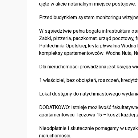
ujęte w akcie notarialnym miejsce postojowe.
Przed budynkiem system monitoringu wizyjn
W sąsiedztwie pełna bogata infrastruktura o
Żabki, pizzeria, paczkomat, urząd pocztowy, 
Politechniki Opolskiej, kryta pływalnia Wodn
kompleksy apartamentowców: Wodna Nuta, Nat
Dla nieruchomości prowadzona jest księga wi
1 właściciel, bez obciążeń, roszczeń, kredytó
Lokal dostępny do natychmiastowego wydani
DODATKOWO: istnieje możliwość fakultatywne
apartamentowcu Tęczowa 15 – koszt każdej z 
Nieodpłatnie i skutecznie pomagamy w uzysk
nieruchomości.