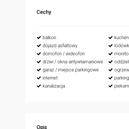
Cechy
balkon
kuchen
dojazd asfaltowy
lodów
domofon / wideofon
monito
drzwi / okna antywłamaniowe
oddzie
garaż / miejsce parkingowe
ogrzew
internet
parking
kanalizacja
piekarn
Opis