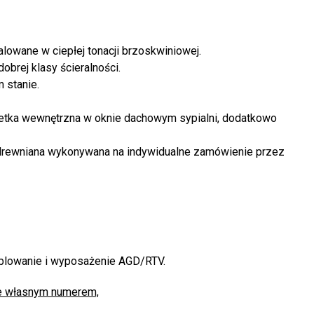
owane w ciepłej tonacji brzoskwiniowej.
brej klasy ścieralności.
 stanie.
letka wewnętrzna w oknie dachowym sypialni, dodatkowo
 drewniana wykonywana na indywidualne zamówienie przez
eblowanie i wyposażenie AGD/RTV.
ne własnym numerem,