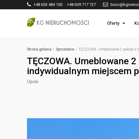
+48 603 484 100 +48 609 717 727
biuro@kgnieruc
Oferty
Ko
Strona główna
Sprzedane
TĘCZOWA. Umeblowane 2 pokoje z i
TĘCZOWA. Umeblowane 2 
indywidualnym miejscem 
Opole