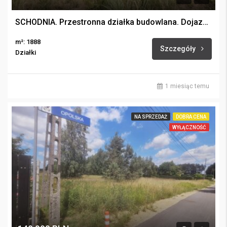
SCHODNIA. Przestronna działka budowlana. Dojazd asfaltowy.
m²: 1888
Szczegóły
Działki
1 miesiąc temu
NA SPRZEDAŻ
DOBRA CENA
WYŁĄCZNOŚĆ