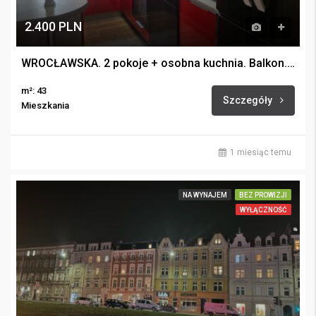
2.400 PLN
WROCŁAWSKA. 2 pokoje + osobna kuchnia. Balkon. Miejsce postojowe.
m²: 43
Szczegóły
Mieszkania
1 miesiąc temu
NA WYNAJEM
BEZ PROWIZJI
WYŁĄCZNOŚĆ