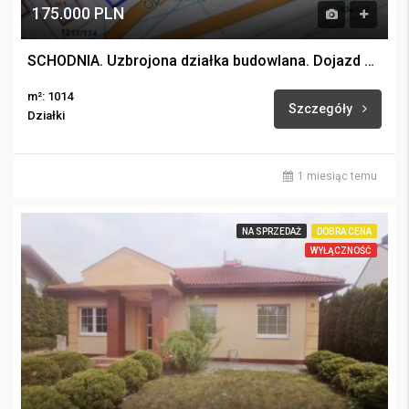
175.000 PLN
SCHODNIA. Uzbrojona działka budowlana. Dojazd asfaltowy.
m²: 1014
Szczegóły
Działki
1 miesiąc temu
NA SPRZEDAŻ
DOBRA CENA
WYŁĄCZNOŚĆ