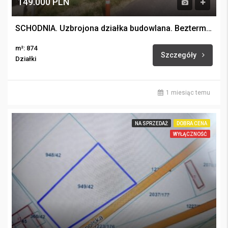
149.000 PLN
SCHODNIA. Uzbrojona działka budowlana. Bezterminowe warunki zabudowy.
m²: 874
Szczegóły
Działki
1 miesiąc temu
NA SPRZEDAŻ
DOBRA CENA
WYŁĄCZNOŚĆ