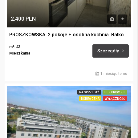
2.400 PLN
PRÓSZKOWSKA. 2 pokoje + osobna kuchnia. Balkon. I piętro. Winda.
m²: 43
Szczegóły
Mieszkania
1 miesiąc temu
NA SPRZEDAŻ
BEZ PROWIZJI
DOBRA CENA
WYŁĄCZNOŚĆ