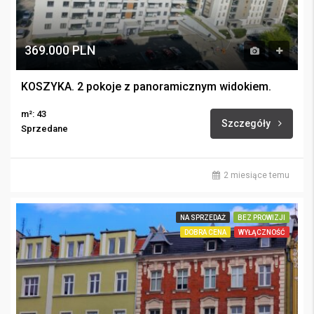
369.000 PLN
KOSZYKA. 2 pokoje z panoramicznym widokiem.
m²: 43
Szczegóły
Sprzedane
2 miesiące temu
NA SPRZEDAŻ
BEZ PROWIZJI
DOBRA CENA
WYŁĄCZNOŚĆ