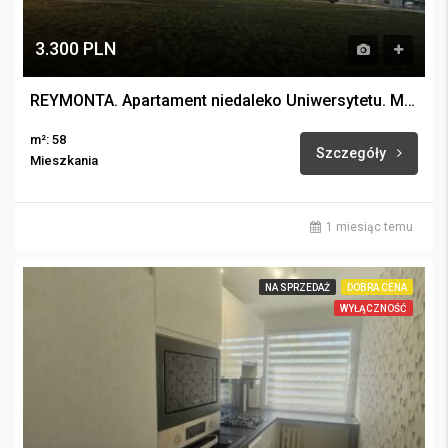
3.300 PLN
REYMONTA. Apartament niedaleko Uniwersytetu. Miejsce postojowe.
m²: 58
Szczegóły
Mieszkania
1 miesiąc temu
NA SPRZEDAŻ
DOBRA CENA
WYŁĄCZNOŚĆ