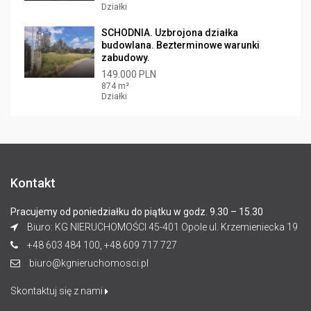
Działki
SCHODNIA. Uzbrojona działka
budowlana. Bezterminowe warunki
zabudowy.
149.000 PLN
874 m²
Działki
Kontakt
Pracujemy od poniedziałku do piątku w godz. 9.30 – 15.30
Biuro: KG NIERUCHOMOŚCI 45-401 Opole ul. Krzemieniecka 19
+48 603 484 100, +48 609 717 727
biuro@kgnieruchomosci.pl
Skontaktuj się z nami