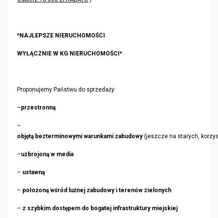
*
NAJLEPSZE NIERUCHOMOŚCI
WYŁĄCZNIE W KG NIERUCHOMOŚCI
*
Proponujemy Państwu do sprzedaży:
–
przestronną
–
objętą bezterminowymi warunkami zabudowy
(jeszcze na starych, korz
–
uzbrojoną w media
–
ustawną
–
położoną wśród luźnej zabudowy i terenów zielonych
–
z szybkim dostępem do bogatej infrastruktury miejskiej