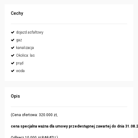
Cechy
dojazd asfaltowy
gaz
kanalizacja
Okolica: las
prąd
woda
Opis
(Cena ofertowa: 320.000 zł,
cena specjalna ważna dla umowy przedwstępnej zawartej do dnia 31.08.20
Odbierz 10.000 zł RABATU
.)