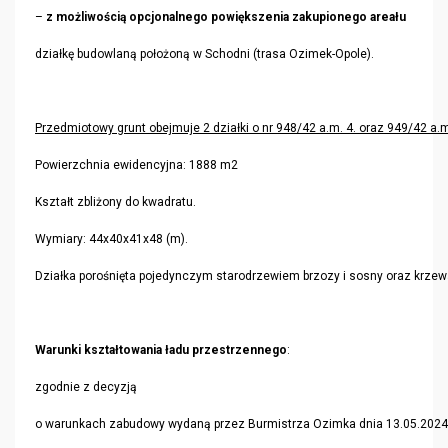
–
z możliwością opcjonalnego powiększenia zakupionego areału
działkę budowlaną położoną w Schodni (trasa Ozimek-Opole).
Przedmiotowy grunt obejmuje 2 działki o nr 948/42 a.m. 4. oraz 949/42 a.m
Powierzchnia ewidencyjna: 1888 m2
Kształt zbliżony do kwadratu.
Wymiary: 44x40x41x48 (m).
Działka porośnięta pojedynczym starodrzewiem brzozy i sosny oraz krzew
Warunki kształtowania ładu przestrzennego
:
zgodnie z decyzją
o warunkach zabudowy wydaną przez Burmistrza Ozimka dnia 13.05.2024 