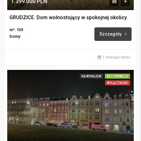
1.399.000 PLN
GRUDZICE. Dom wolnostojący w spokojnej okolicy.
m²: 159
Szczegóły
Domy
1 miesiąc temu
NA WYNAJEM
BEZ PROWIZJI
WYŁĄCZNOŚĆ