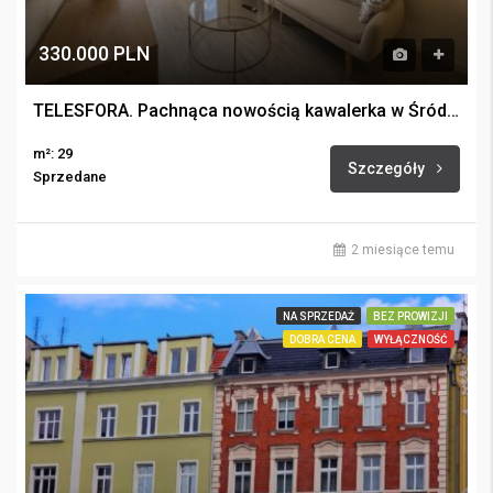
330.000 PLN
TELESFORA. Pachnąca nowością kawalerka w Śródmieściu.
m²: 29
Szczegóły
Sprzedane
2 miesiące temu
NA SPRZEDAŻ
BEZ PROWIZJI
DOBRA CENA
WYŁĄCZNOŚĆ