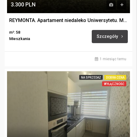
3.300 PLN
REYMONTA. Apartament niedaleko Uniwersytetu. Miejsce postojowe.
m²: 58
Szczegóły
Mieszkania
1 miesiąc temu
NA SPRZEDAŻ
DOBRA CENA
WYŁĄCZNOŚĆ