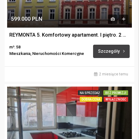
599.000 PLN
REYMONTA 5. Komfortowy apartament. I piętro. 2 miejsca postojowe.
m²: 58
Szczegóły
Mieszkania, Nieruchomości Komercyjne
2 miesiące temu
NA SPRZEDAŻ
BEZ PROWIZJI
DOBRA CENA
WYŁĄCZNOŚĆ