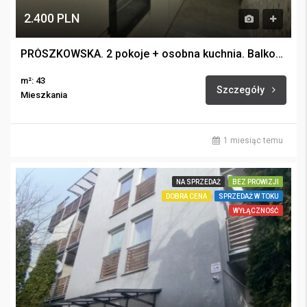
2.400 PLN
PRÓSZKOWSKA. 2 pokoje + osobna kuchnia. Balkon. I piętro. Winda.
m²: 43
Szczegóły
Mieszkania
1 miesiąc temu
NA SPRZEDAŻ
BEZ PROWIZJI
DOBRA CENA
SPRZEDAŻ W TOKU
WYŁĄCZNOŚĆ