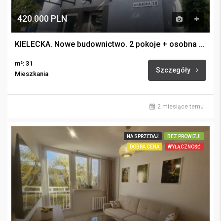
420.000 PLN
KIELECKA. Nowe budownictwo. 2 pokoje + osobna kuchnia.
m²: 31
Szczegóły
Mieszkania
2 miesiące temu
NA SPRZEDAŻ
BEZ PROWIZJI
DOBRA CENA
WYŁĄCZNOŚĆ