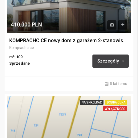
410.000 PLN
KOMPRACHCICE nowy dom z garażem 2-stanowiskowym
Komprachcice
m²: 109
Szczegóły
Sprzedane
5 lat temu
NA SPRZEDAŻ
DOBRA CENA
WYŁĄCZNOŚĆ