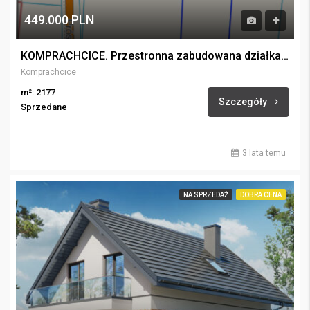
449.000 PLN
KOMPRACHCICE. Przestronna zabudowana działka mieszkaniowo-usługowa.
Komprachcice
m²: 2177
Szczegóły
Sprzedane
3 lata temu
NA SPRZEDAŻ
DOBRA CENA