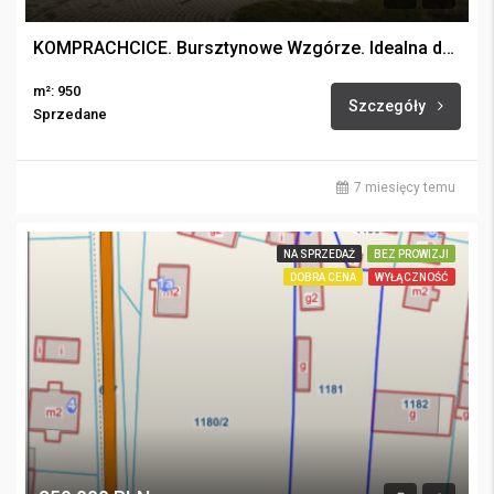
KOMPRACHCICE. Bursztynowe Wzgórze. Idealna działka budowlana.
m²: 950
Szczegóły
Sprzedane
7 miesięcy temu
NA SPRZEDAŻ
BEZ PROWIZJI
DOBRA CENA
WYŁĄCZNOŚĆ