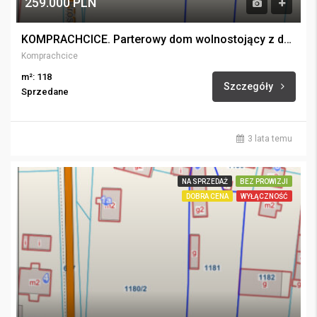
259.000 PLN
KOMPRACHCICE. Parterowy dom wolnostojący z dużym garażem.
Komprachcice
m²: 118
Szczegóły
Sprzedane
3 lata temu
NA SPRZEDAŻ
BEZ PROWIZJI
DOBRA CENA
WYŁĄCZNOŚĆ