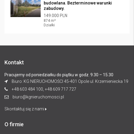
budowlana. Bezterminowe warunki
zabudowy.
149.000 PLN
874 m²
Działki
Kontakt
Pracujemy od poniedziałku do piątku w godz. 9.30 – 15.30
Biuro: KG NIERUCHOMOŚCI 45-401 Opole ul. Krzemieniecka 19
+48 603 484 100, +48 609 717 727
biuro@kgnieruchomosci.pl
Skontaktuj się z nami
O firmie