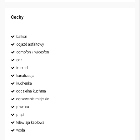
Cechy
balkon
dojazd asfaltowy
domofon / wideofon
gaz
internet
kanalizacja
kuchenka
oddzielna kuchnia
ogrzewanie miejskie
piwnica
prąd
telewizja kablowa
woda