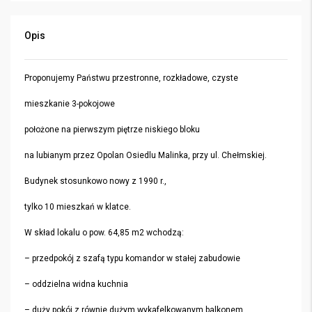
Opis
Proponujemy Państwu przestronne, rozkładowe, czyste
mieszkanie 3-pokojowe
położone na pierwszym piętrze niskiego bloku
na lubianym przez Opolan Osiedlu Malinka, przy ul. Chełmskiej.
Budynek stosunkowo nowy z 1990 r.,
tylko 10 mieszkań w klatce.
W skład lokalu o pow. 64,85 m2 wchodzą:
– przedpokój z szafą typu komandor w stałej zabudowie
– oddzielna widna kuchnia
– duży pokój z równie dużym wykafelkowanym balkonem