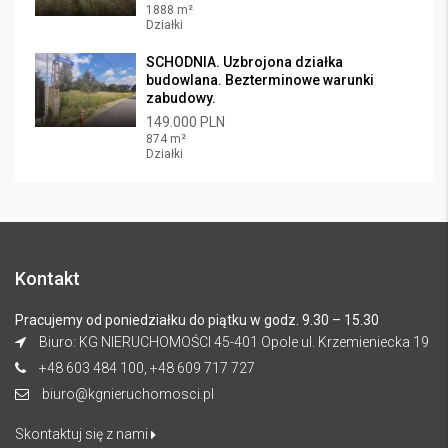
1888 m²
Działki
SCHODNIA. Uzbrojona działka
budowlana. Bezterminowe warunki
zabudowy.
149.000 PLN
874 m²
Działki
Kontakt
Pracujemy od poniedziałku do piątku w godz. 9.30 – 15.30
Biuro: KG NIERUCHOMOŚCI 45-401 Opole ul. Krzemieniecka 19
+48 603 484 100, +48 609 717 727
biuro@kgnieruchomosci.pl
Skontaktuj się z nami