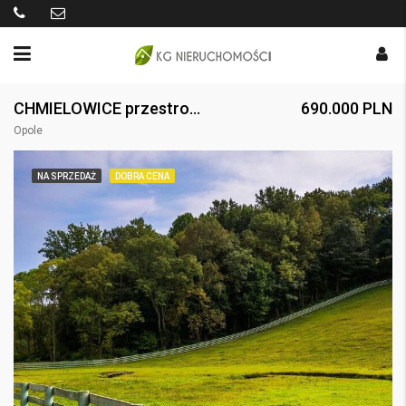
CHMIELOWICE przestronna działka budowlana
690.000 PLN
Opole
NA SPRZEDAŻ
DOBRA CENA