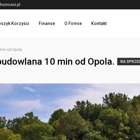
homosci.pl
szyk Korzyści
Finanse
O Firmie
Kontakt
 min od Opola.
 budowlana 10 min od Opola.
NA SPRZE