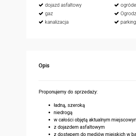
dojazd asfaltowy
ogród
gaz
Ogrodz
kanalizacja
parking
Opis
Proponujemy do sprzedaży:
ładną, szeroką
niedrogą
w całości objętą aktualnym miejscow
z dojazdem asfaltowym
z dostępem do mediów miejskich w bar