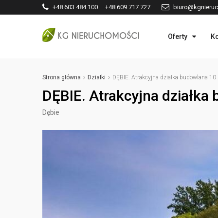
+48 603 484 100 +48 609 717 727
biuro@kgnieruc
Oferty
Ko
Strona główna
Działki
DĘBIE. Atrakcyjna działka budowlana 10
DĘBIE. Atrakcyjna działka
Dębie