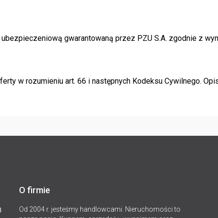
oną ubezpieczeniową gwarantowaną przez PZU S.A. zgodnie z w
erty w rozumieniu art. 66 i następnych Kodeksu Cywilnego. Opis
O firmie
Od 2004 r. jesteśmy handlowcami. Nieruchomości to
0