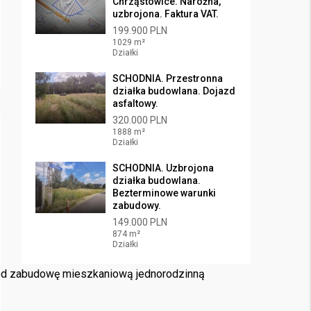
Chrząstowice. Narożna,
uzbrojona. Faktura VAT.
199.900 PLN
1029 m²
Działki
SCHODNIA. Przestronna
działka budowlana. Dojazd
asfaltowy.
320.000 PLN
1888 m²
Działki
SCHODNIA. Uzbrojona
działka budowlana.
Bezterminowe warunki
zabudowy.
149.000 PLN
874 m²
Działki
pod zabudowę mieszkaniową jednorodzinną