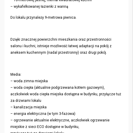
– 10-metrowej jasnej, niemal kwadratowej kuchni
– wykafelkowanej łazienki z wanną
Do lokalu przynależy 9-metrowa piwnica.
Dzięki znacznej powierzchni mieszkania oraz przestronności
salonu i kuchni, istnieje możliwość łatwej adaptacji na pokój z
aneksem kuchennym (nadal przestronny) oraz drugi pokój.
Media:
– woda zimna miejska
– woda ciepła (aktualnie podgrzewana kotłem gazowym),
aczkolwiek woda ciepła miejska dostępna w budynku, przyłącze tuż
za drzwiami lokalu
– kanalizacja miejska
– energia elektryczna (w tym 3-fazowa)
– ogrzewanie aktualnie elektryczne, aczkolwiek ogrzewanie
miejskie z sieci ECO dostępne w budynku,