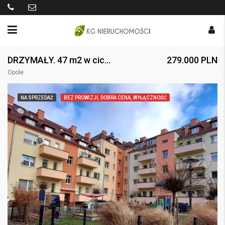
DRZYMAŁY. 47 m2 w cichej uliczce Śródmieścia
279.000 PLN
Opole
NA SPRZEDAŻ
BEZ PROWIZJI, DOBRA CENA, WYŁĄCZNOŚĆ