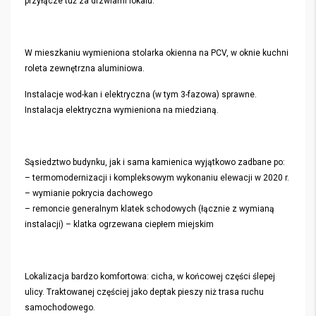
przyłącze tuż za drzwiami lokalu.
W mieszkaniu wymieniona stolarka okienna na PCV, w oknie kuchni
roleta zewnętrzna aluminiowa.
Instalacje wod-kan i elektryczna (w tym 3-fazowa) sprawne.
Instalacja elektryczna wymieniona na miedzianą.
Sąsiedztwo budynku, jak i sama kamienica wyjątkowo zadbane po:
– termomodernizacji i kompleksowym wykonaniu elewacji w 2020 r.
– wymianie pokrycia dachowego
– remoncie generalnym klatek schodowych (łącznie z wymianą
instalacji) – klatka ogrzewana ciepłem miejskim
Lokalizacja bardzo komfortowa: cicha, w końcowej części ślepej
ulicy. Traktowanej częściej jako deptak pieszy niż trasa ruchu
samochodowego.