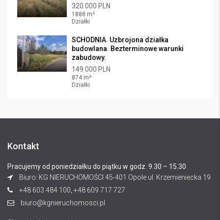
320.000 PLN
1888 m²
Działki
SCHODNIA. Uzbrojona działka
budowlana. Bezterminowe warunki
zabudowy.
149.000 PLN
874 m²
Działki
Kontakt
Pracujemy od poniedziałku do piątku w godz. 9.30 – 15.30
Biuro: KG NIERUCHOMOŚCI 45-401 Opole ul. Krzemieniecka 19
+48 603 484 100, +48 609 717 727
biuro@kgnieruchomosci.pl