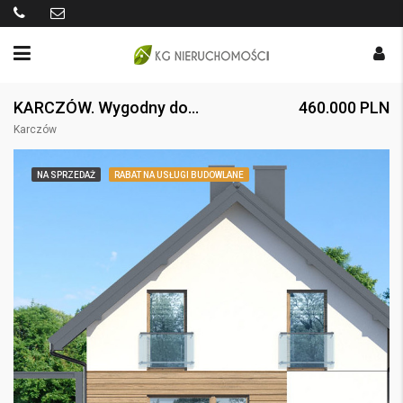
KARCZÓW. Wygodny dom wolnostojący z garażem. Bez PCC.
460.000 PLN
Karczów
NA SPRZEDAŻ
RABAT NA USŁUGI BUDOWLANE