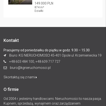
149.000 PLN
874 m²
Działki
Kontakt
Pracujemy od poniedziałku do piątku w godz. 9.30 – 15.30
Biuro: KG NIERUCHOMOŚCI 45-401 Opole ul. Krzemieniecka 19
+48 603 484 100, +48 609 717 727
biuro@kgnieruchomosci.pl
Skontaktuj się z nami
O firmie
Od 2004 r. jesteśmy handlowcami. Nieruchomości to nasza pasja.
Kupnem, sprzedażą, wynajmem oraz zarządzaniem