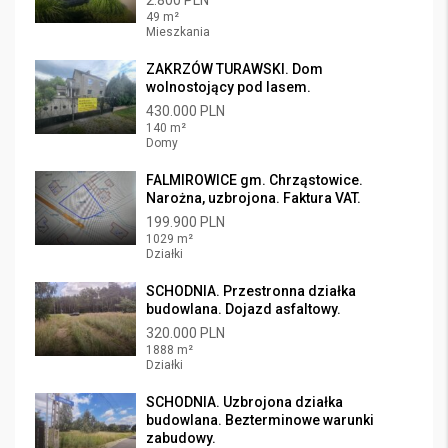
2.800 PLN
49 m²
Mieszkania
ZAKRZÓW TURAWSKI. Dom
wolnostojący pod lasem.
430.000 PLN
140 m²
Domy
FALMIROWICE gm. Chrząstowice.
Narożna, uzbrojona. Faktura VAT.
199.900 PLN
1029 m²
Działki
SCHODNIA. Przestronna działka
budowlana. Dojazd asfaltowy.
320.000 PLN
1888 m²
Działki
SCHODNIA. Uzbrojona działka
budowlana. Bezterminowe warunki
zabudowy.