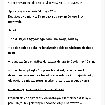
*Oferta wyłączna, dostępna tylko w KG NIERUCHOMOŚCI*
Sprzedający wystawia fakturę VAT –
Kupujący zwolniony z 2% podatku od czynności cywilno-
prawnych.
Jeżeli:
–
poszukujesz wygodnego domu dla swojej rodziny
– cenisz sobie spokojną lokalizację z dala od wielkomiejskiego
huku
– jednocześnie chciałbyś dojeżdżać do granic Opola max 10 minut
– dom chciałbyś wykończyć nie tak jak odgórnie narzucił
deweloper, a samemu zdecydować o kolorze i rodzaju stolarki,
elewacji, rozmieszczeniu instalacji oraz rodzaju ogrzewania
oto propozycja na miarę Twoich oczekiwań
:
Proponujemy do sprzedaży wolnostojący budynek mieszkalny o
pow. 137,29 m2 położony w spokojnej części Karczowa w