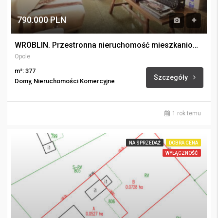
790.000 PLN
WRÓBLIN. Przestronna nieruchomość mieszkaniowo-usługowa.
Opole
m²: 377
Szczegóły
Domy, Nieruchomości Komercyjne
1 rok temu
NA SPRZEDAŻ
DOBRA CENA
WYŁĄCZNOŚĆ