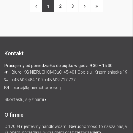
2
3
1
Kontakt
Pracujemy od poniedziałku do piątku w godz. 9.30 – 15.30
Biuro: KG NIERUCHOMOŚCI 45-401 Opole ul. Krzemieniecka 19
+48 603 484 100, +48 609 717 727
biuro@kgnieruchomosci.pl
Skontaktuj się z nami
O firmie
Od 2004 r. jesteśmy handlowcami. Nieruchomości to nasza pasja.
Kupnem, sprzedażą, wynajmem oraz zarządzaniem