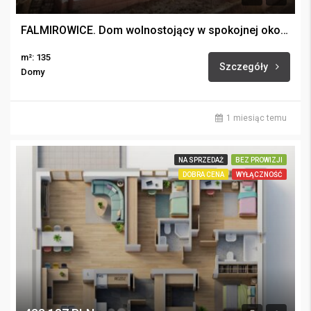
FALMIROWICE. Dom wolnostojący w spokojnej okolicy. 7 minut od Opola.
m²: 135
Szczegóły
Domy
1 miesiąc temu
NA SPRZEDAŻ
BEZ PROWIZJI
DOBRA CENA
WYŁĄCZNOŚĆ