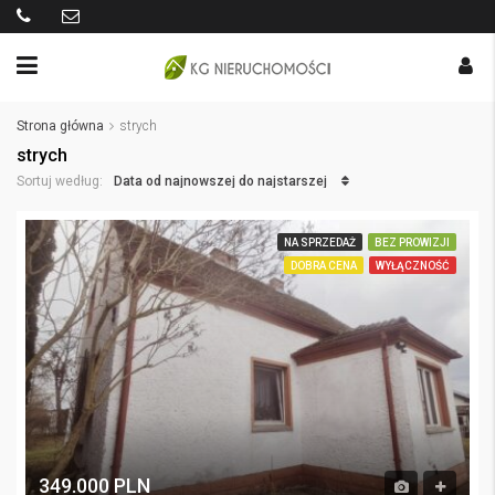
Strona główna
strych
strych
Data od najnowszej do najstarszej
Sortuj według:
NA SPRZEDAŻ
BEZ PROWIZJI
DOBRA CENA
WYŁĄCZNOŚĆ
349.000 PLN