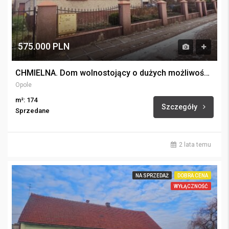
575.000 PLN
CHMIELNA. Dom wolnostojący o dużych możliwościach przeznaczenia.
Opole
m²: 174
Szczegóły
Sprzedane
2 lata temu
NA SPRZEDAŻ
DOBRA CENA
WYŁĄCZNOŚĆ