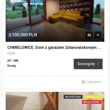
2.100.000 PLN
CHMIELOWICE. Dom z garażem 2stanowiskowym. Sauna. Domek grillowy.
Opole
m²: 168
Szczegóły
Domy
2 lata temu
NA SPRZEDAŻ
DOBRA CENA
WYŁĄCZNOŚĆ