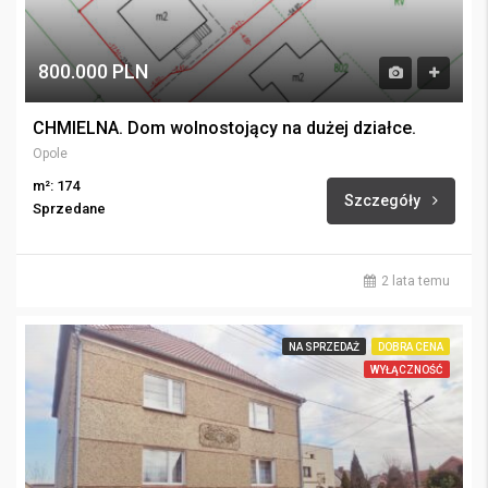
800.000 PLN
CHMIELNA. Dom wolnostojący na dużej działce.
Opole
m²: 174
Szczegóły
Sprzedane
2 lata temu
NA SPRZEDAŻ
DOBRA CENA
WYŁĄCZNOŚĆ