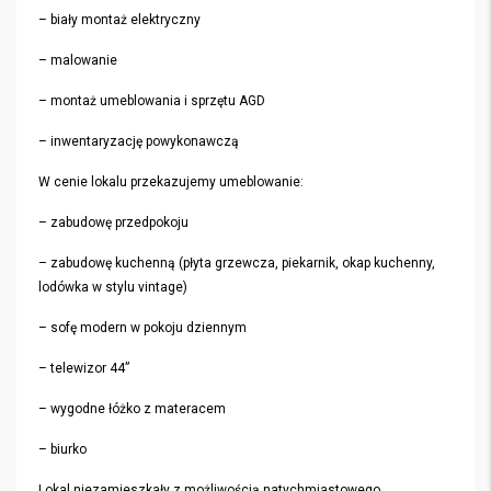
– biały montaż elektryczny
– malowanie
– montaż umeblowania i sprzętu AGD
– inwentaryzację powykonawczą
W cenie lokalu przekazujemy umeblowanie:
– zabudowę przedpokoju
– zabudowę kuchenną (płyta grzewcza, piekarnik, okap kuchenny,
lodówka w stylu vintage)
– sofę modern w pokoju dziennym
– telewizor 44”
– wygodne łóżko z materacem
– biurko
Lokal niezamieszkały z możliwością natychmiastowego