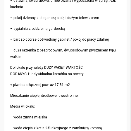
– ustawna, kwadratowa, umeblowana i wyposażona w sprzęt AGD
kuchnia
– pokój dzienny z elegancką sofą i dużym telewizorem
– sypialnia z oddzielną garderobą
– bardzo dobrze doświetlony gabinet / pokój do pracy zdalnej
– duża łazienka z bezprogowym, dwuosobowym prysznicem typu
walk-in
Do lokalu przynależy DUŻY PAKIET WARTOŚCI
DODANYCH: indywidualna komórka na rowery
+ piwnica o łącznej pow. aż 17,81 m2.
Mieszkanie ciepłe, środkowe, dwustronne.
Media w lokalu:
– woda zimna miejska
– woda ciepła z kotła 2-funkcyjnego z zamkniętą komorą