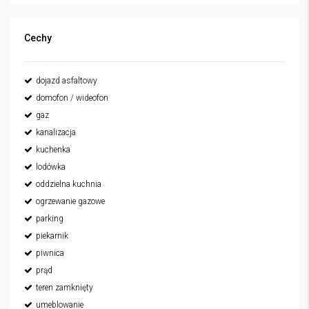
Cechy
dojazd asfaltowy
domofon / wideofon
gaz
kanalizacja
kuchenka
lodówka
oddzielna kuchnia
ogrzewanie gazowe
parking
piekarnik
piwnica
prąd
teren zamknięty
umeblowanie