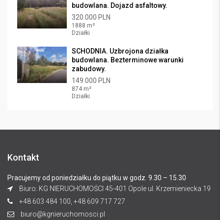
budowlana. Dojazd asfaltowy.
320.000 PLN
1888 m²
Działki
SCHODNIA. Uzbrojona działka
budowlana. Bezterminowe warunki
zabudowy.
149.000 PLN
874 m²
Działki
Kontakt
Pracujemy od poniedziałku do piątku w godz. 9.30 – 15.30
Biuro: KG NIERUCHOMOŚCI 45-401 Opole ul. Krzemieniecka 19
+48 603 484 100, +48 609 717 727
biuro@kgnieruchomosci.pl