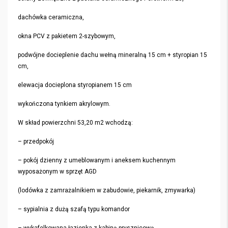
dachówka ceramiczna,
okna PCV z pakietem 2-szybowym,
podwójne docieplenie dachu wełną mineralną 15 cm + styropian 15
cm,
elewacja docieplona styropianem 15 cm
wykończona tynkiem akrylowym.
W skład powierzchni 53,20 m2 wchodzą:
– przedpokój
– pokój dzienny z umeblowanym i aneksem kuchennym
wyposażonym w sprzęt AGD
(lodówka z zamrażalnikiem w zabudowie, piekarnik, zmywarka)
– sypialnia z dużą szafą typu komandor