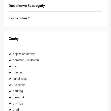
Dodatkowe Szczegóły
Liczba pokoi:
2
Cechy
dojazd asfaltowy
domofon / wideofon
gaz
internet
kanalizacja
kuchenka
parking
piekarnik
piwnica
prąd