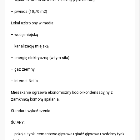
– wykafelkowana łazienka z kabiną prysznicową
– piwnica (10,70 m2)
Lokal uzbrojony w media:
– wodę miejską
– kanalizację miejską
– energię elektryczną (w tym siła)
– gaz ziemny
– internet Netia
Mieszkanie ogrzewa ekonomiczny kocioł kondensacyjny z
zamkniętą komorą spalania.
Standard wykończenia:
ŚCIANY:
– pokoje: tynki cementowo-gipsowe+gładź gipsowa+ozdobny tynk