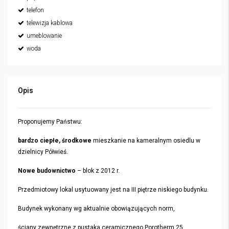
telefon
telewizja kablowa
umeblowanie
woda
Opis
Proponujemy Państwu:
bardzo ciepłe, środkowe
mieszkanie na kameralnym osiedlu w
dzielnicy Półwieś.
Nowe budownictwo
– blok z 2012 r.
Przedmiotowy lokal usytuowany jest na III piętrze niskiego budynku.
Budynek wykonany wg aktualnie obowiązujących norm,
ściany zewnętrzne z pustaka ceramicznego Porotherm 25,