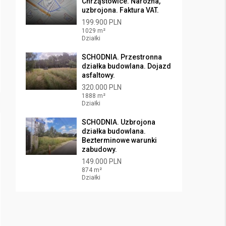
Chrząstowice. Narożna,
uzbrojona. Faktura VAT.
199.900 PLN
1029 m²
Działki
SCHODNIA. Przestronna
działka budowlana. Dojazd
asfaltowy.
320.000 PLN
1888 m²
Działki
SCHODNIA. Uzbrojona
działka budowlana.
Bezterminowe warunki
zabudowy.
149.000 PLN
874 m²
Działki