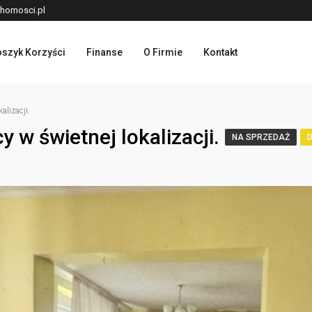
homosci.pl
szyk Korzyści
Finanse
O Firmie
Kontakt
lizacji.
w świetnej lokalizacji.
NA SPRZEDAŻ