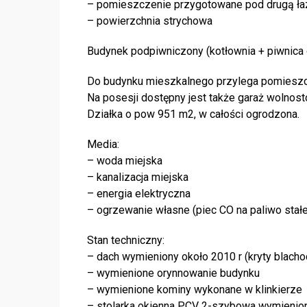
– pomieszczenie przygotowane pod drugą ła
– powierzchnia strychowa
Budynek podpiwniczony (kotłownia + piwnica
Do budynku mieszkalnego przylega pomieszc
Na posesji dostępny jest także garaż wolnos
Działka o pow 951 m2, w całości ogrodzona.
Media:
– woda miejska
– kanalizacja miejska
– energia elektryczna
– ogrzewanie własne (piec CO na paliwo stałe
Stan techniczny:
– dach wymieniony około 2010 r (kryty blach
– wymienione orynnowanie budynku
– wymienione kominy wykonane w klinkierze
– stolarka okienna PCV 2-szybowa wymienion