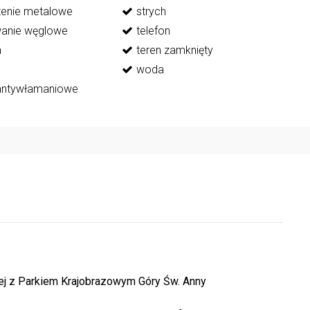
enie metalowe
strych
anie węglowe
telefon
a
teren zamknięty
woda
 antywłamaniowe
cej z Parkiem Krajobrazowym Góry Św. Anny