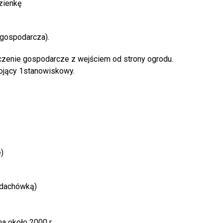
zienkę
 gospodarcza).
zenie gospodarcze z wejściem od strony ogrodu.
tojący 1stanowiskowy.
)
odachówką)
a około 2000 r