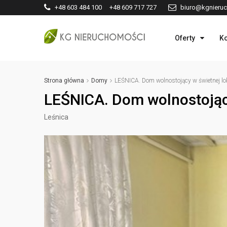
+48 603 484 100 +48 609 717 727
biuro@kgnieruc
Oferty
Ko
Strona główna
Domy
LEŚNICA. Dom wolnostojący w świetnej loka
LEŚNICA. Dom wolnostojący 
Leśnica