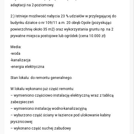
adaptacji na 2-poziomowy.
2.) Istnieje możliwość nabycia 23 % udziałów w przylegającej do
budynku działce o nr 109/11 a.m. 20 obręb Opole (pozyskując
powierzchnię około 35 m2) oraz wykorzystania gruntu np. na 2
prywatne miejsca postojowe lub ogródek (cena 10.000 zł)
Media:
-woda
-kanalizacja
-energia elektryczna
Stan lokalu: do remontu generalnego.
W lokalu wykonano już część remontu:
– wymieniono częściowo instalację elektryczną wraz z tablicą
zabezpieczeń
– wymieniono instalację wodno-kanalizacyjną
– wyburzono część ściany w łazience pod ulokowanie kabiny
prysznicowej
– wykonano część suchej zabudowy