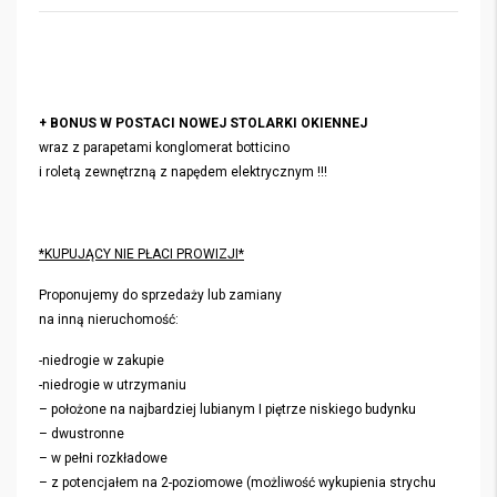
+ BONUS W POSTACI NOWEJ STOLARKI OKIENNEJ
wraz z parapetami konglomerat botticino
i roletą zewnętrzną z napędem elektrycznym !!!
*KUPUJĄCY NIE PŁACI PROWIZJI*
Proponujemy do sprzedaży lub zamiany
na inną nieruchomość:
-niedrogie w zakupie
-niedrogie w utrzymaniu
– położone na najbardziej lubianym I piętrze niskiego budynku
– dwustronne
– w pełni rozkładowe
– z potencjałem na 2-poziomowe (możliwość wykupienia strychu