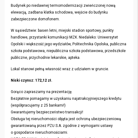
Budynek po niedawnej termomodernizacji zwieńczonej nową
elewacją, zadbana klatka schodowa, wejście do budynku
zabezpieczone domofonem.
W sąsiedztwie: basen letni, miejski stadion sportowy, punkty
handlowe, przystanki komunikacji MZK. Niedaleko: Uniwersytet
Opolski i większość jego wydziałów, Politechnika Opolska, publiczna
szkoła podstawowa, niepubliczna szkoła podstawowa, przedszkole
publiczne, przychodnie lekarskie, apteka.
Lokal stanowi pełną własność wraz z udziałem w gruncie.
Niski czynsz: 172,12 zł.
Gorąco zapraszamy na prezentację.
Bezpłatnie pomagamy w uzyskaniu najatrakcyjniejszego kredytu
(współpracujemy z 25 bankami!)
Gwarantujemy bezpieczeństwo transakcji!
Obsługa tej nieruchomości objęta jest ochroną ubezpieczeniową
gwarantowaną przez PZU S.A. zgodnie z wymogami ustawy
o gospodarce nieruchomościami.