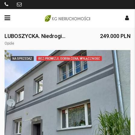
LUBOSZYCKA. Niedrogie mieszkanie z ogromnym potencjałem. Ulubione I piętro.
249.000 PLN
Opole
NA SPRZEDAŻ
BEZ PROWIZJI, DOBRA CENA, WYŁĄCZNOŚĆ