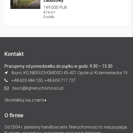
zabudowy.
149.000 PLN
874 m²
Działki
Kontakt
Pracujemy od poniedziałku do piątku w godz. 9.30 – 15.30
Biuro: KG NIERUCHOMOŚCI 45-401 Opole ul. Krzemieniecka 19
+48 603 484 100, +48 609 717 727
biuro@kgnieruchomosci.pl
Skontaktuj się z nami
O firmie
Od 2004 r. jesteśmy handlowcami. Nieruchomości to nasza pasja.