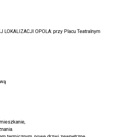
 LOKALIZACJI OPOLA: przy Placu Teatralnym
ową
amieszkanie,
nania.
tem termicznym, nowe drzwi zewnętrzne.