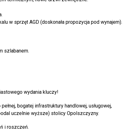
a.
kalu w sprzęt AGD (doskonała propozycja pod wynajem).
ym szlabanem.
iastowego wydania kluczy!
łnej, bogatej infrastruktury handlowej, usługowej,
eopodal uczelnie wyższe) stolicy Opolszczyzny.
eń i roszczeń.