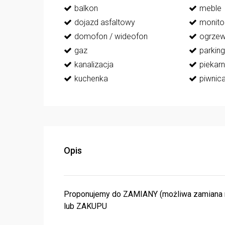
balkon
meble
dojazd asfaltowy
monito
domofon / wideofon
ogrzew
gaz
parking
kanalizacja
piekarn
kuchenka
piwnic
Opis
Proponujemy do ZAMIANY (możliwa zamiana n
lub ZAKUPU