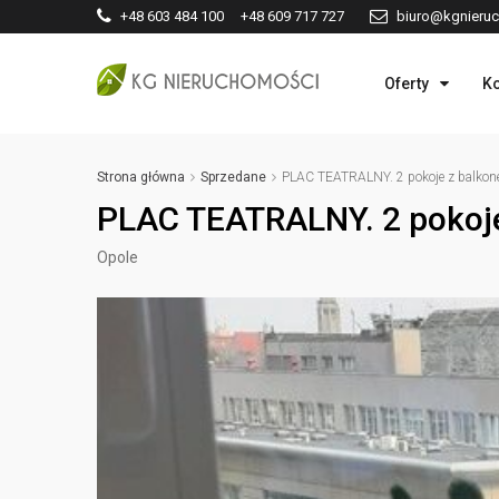
+48 603 484 100 +48 609 717 727
biuro@kgnieruc
Oferty
Ko
Strona główna
Sprzedane
PLAC TEATRALNY. 2 pokoje z balkon
PLAC TEATRALNY. 2 pokoje
Opole