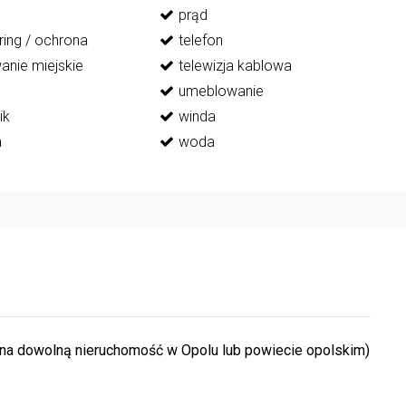
prąd
ring / ochrona
telefon
anie miejskie
telewizja kablowa
umeblowanie
ik
winda
a
woda
a dowolną nieruchomość w Opolu lub powiecie opolskim)