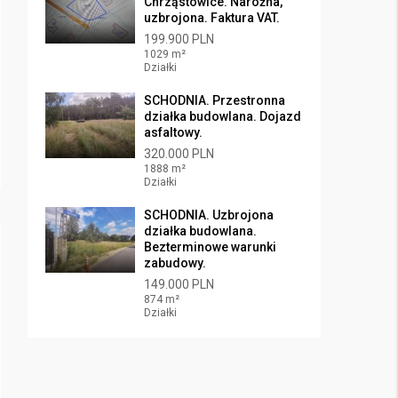
Chrząstowice. Narożna,
uzbrojona. Faktura VAT.
199.900 PLN
1029 m²
Działki
SCHODNIA. Przestronna
działka budowlana. Dojazd
asfaltowy.
320.000 PLN
1888 m²
Działki
SCHODNIA. Uzbrojona
działka budowlana.
Bezterminowe warunki
zabudowy.
149.000 PLN
874 m²
Działki