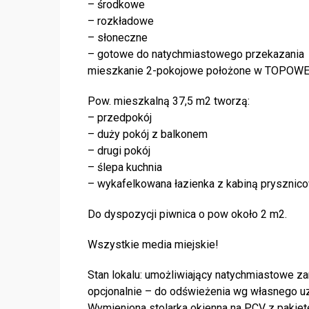
– środkowe
– rozkładowe
– słoneczne
– gotowe do natychmiastowego przekazania
mieszkanie 2-pokojowe położone w TOPOWEJ
Pow. mieszkalną 37,5 m2 tworzą:
– przedpokój
– duży pokój z balkonem
– drugi pokój
– ślepa kuchnia
– wykafelkowana łazienka z kabiną prysznic
Do dyspozycji piwnica o pow około 2 m2.
Wszystkie media miejskie!
Stan lokalu: umożliwiający natychmiastowe z
opcjonalnie – do odświeżenia wg własnego uz
Wymieniona stolarka okienna na PCV z pakie