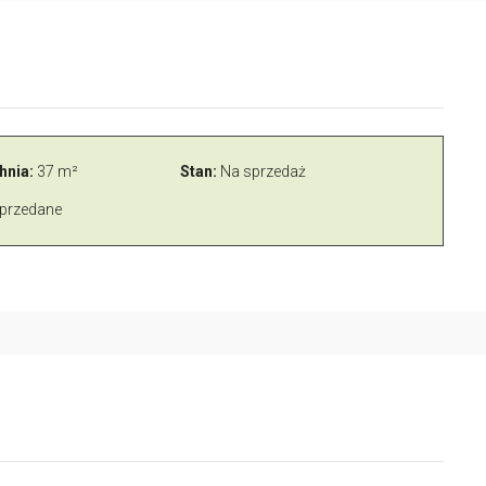
hnia:
37 m²
Stan:
Na sprzedaż
przedane