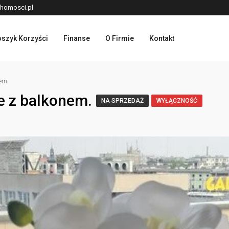
homosci.pl
szyk Korzyści
Finanse
O Firmie
Kontakt
em.
 z balkonem.
NA SPRZEDAŻ
WYŁĄCZNOŚĆ