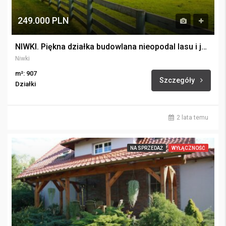
249.000 PLN
NIWKI. Piękna działka budowlana nieopodal lasu i jeziora.
Niwki
m²: 907
Szczegóły
Działki
2 lata temu
NA SPRZEDAŻ
WYŁĄCZNOŚĆ