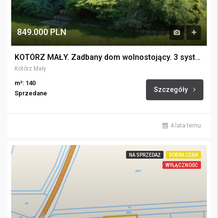
849.000 PLN
KOTÓRZ MAŁY. Zadbany dom wolnostojący. 3 systemy ogrzewania.
Kotórz Mały
m²: 140
Szczegóły
Sprzedane
4 lata temu
NA SPRZEDAŻ
DOBRA CENA
WYŁĄCZNOŚĆ