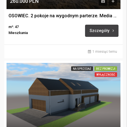
260.000 PLN
OSOWIEC. 2 pokoje na wygodnym parterze. Media miejskie.
m²: 47
Szczegóły
Mieszkania
1 miesiąc temu
NA SPRZEDAŻ
BEZ PROWIZJI
WYŁĄCZNOŚĆ