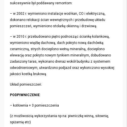
sukcesywnie był poddawany remontom:
– w 2002 r. wymieniono instalacje wod-kan, CO i elektryczną,
dokonano relokacji ścian wewnętrznych i przebudowę układu
pomieszczeń, wymieniono stolarkę okienną i drzwiową.
– w 2010 r. przebudowano piętro podnosząc ściankę kolankową,
wymieniono więźbę dachową, dach pokryto nową dachówką
ceramiczną, strych docieplono wełną mineralną, docieplono
elewację oraz pokryto nowym tynkiem mineralnym, dobudowano
zadaszony taras, wykonano drenaż wokół budynku z systemem
odwodnieniowym, utwardzono podjazd oraz wykończono wysokiej
jakości kostką brukową.
Układ pomieszczeń:
PODPIWNICZENIE
:
– kotłownia + 3 pomieszczenia
(z możliwością wykorzystania np na: piwniczkę winną, siłownię,
spiżarnię etc)