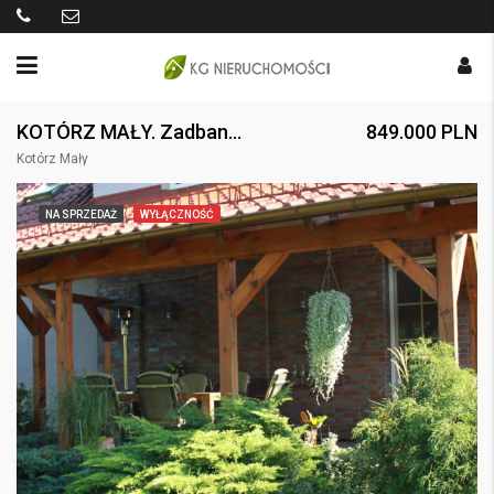
KOTÓRZ MAŁY. Zadbany dom wolnostojący. 3 systemy ogrzewania.
849.000 PLN
Kotórz Mały
NA SPRZEDAŻ
WYŁĄCZNOŚĆ