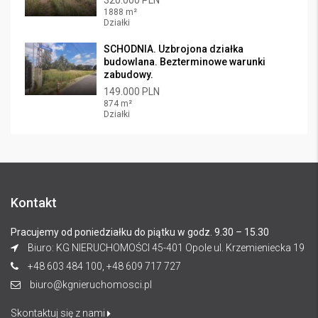
320.000 PLN
1888 m²
Działki
SCHODNIA. Uzbrojona działka
budowlana. Bezterminowe warunki
zabudowy.
149.000 PLN
874 m²
Działki
Kontakt
Pracujemy od poniedziałku do piątku w godz. 9.30 – 15.30
Biuro: KG NIERUCHOMOŚCI 45-401 Opole ul. Krzemieniecka 19
+48 603 484 100, +48 609 717 727
biuro@kgnieruchomosci.pl
Skontaktuj się z nami