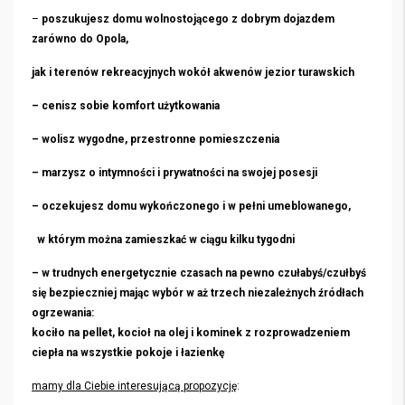
–
poszukujesz domu wolnostojącego z dobrym dojazdem
zarówno do Opola,
jak i terenów rekreacyjnych wokół akwenów jezior turawskich
– cenisz sobie komfort użytkowania
– wolisz wygodne, przestronne pomieszczenia
– marzysz o intymności i prywatności na swojej posesji
– oczekujesz domu wykończonego i w pełni umeblowanego,
w którym można zamieszkać w ciągu kilku tygodni
– w trudnych energetycznie czasach na pewno czułabyś/czułbyś
się bezpieczniej mając wybór w aż trzech niezależnych źródłach
ogrzewania:
kociło na pellet, kocioł na olej i kominek z rozprowadzeniem
ciepła na wszystkie pokoje i łazienkę
mamy dla Ciebie interesującą propozycję
: