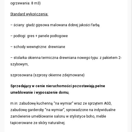
ogrzewania: 8 m3)
Standard wykończenia:
– ściany: gładź gipsowa malowana dobrej jakości farbą
– podłogi: gres + panele podłogowe
– schody wewnętrzne: drewniane
– stolarka okienna termiczna drewniana nowego typu: z pakietem 2-
szybowym,
szprosowana (szprosy okienne zdejmowane)
Sprzedający w cenie nieruchomości pozostawiają pełne
umeblowanie i wyposażenie domu
,
m.in: zabudowę kuchenną “na wymiar” wraz ze sprzętem AGD,
zabudowę garderoby “na wymiar”, sprowadzone na indywidualne
zamówienie umeblowanie salonu w stylistyce boho, meble
tapicerowane ze skóry naturalnej.