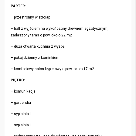
PARTER
:
– przestronny wiatrołap
– hall z wyjściem na wykończony drewnem egzotycznym,
zadaszony taras o pow. około 22 m2
– duża otwarta kuchnia z wyspą
– pokój dzienny z kominkiem
– komfortowy salon kąpielowy o pow. około 17 m2
PIĘTRO
:
– komunikacja
– garderoba
– sypialnia I
– sypialnia II