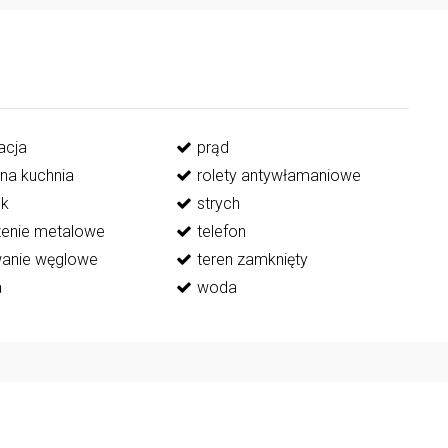
acja
prąd
lna kuchnia
rolety antywłamaniowe
ek
strych
enie metalowe
telefon
anie węglowe
teren zamknięty
a
woda