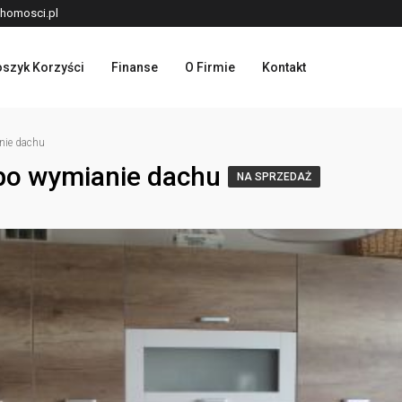
homosci.pl
szyk Korzyści
Finanse
O Firmie
Kontakt
ie dachu
o wymianie dachu
NA SPRZEDAŻ