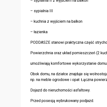
– sypialnia II z wyjściem na balkon
– sypialnia III
– kuchnia z wyjściem na balkon
– łazienka
PODDASZE stanowi praktyczna część strych
Powierzchnia oraz układ pomieszczeń (2 kuch
umożliwiają komfortowe wykorzystanie domu 
Obok domu, na działce znajduje się wolnost
np. na meble ogrodowe i opał. Łączna powier
Dojazd do nieruchomości asfaltowy.
Przed posesją wybrukowany podjazd.