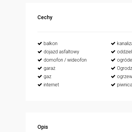
Cechy
balkon
kanaliz
dojazd asfaltowy
oddzie
domofon / wideofon
ogród
garaż
Ogrodz
gaz
ogrzew
internet
piwnic
Opis