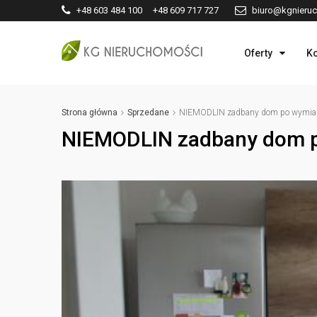
+48 603 484 100 +48 609 717 727
biuro@kgnieruc
Oferty
Ko
Strona główna
Sprzedane
NIEMODLIN zadbany dom po wymian
NIEMODLIN zadbany dom p