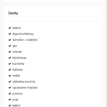
Cechy
balkon
dojazd asfaltowy
domofon / wideofon
gaz
internet
kanalizacja
kuchenka
lodówka
meble
oddzielna kuchnia
ogrzewanie miejskie
piwnica
prąd
telefon