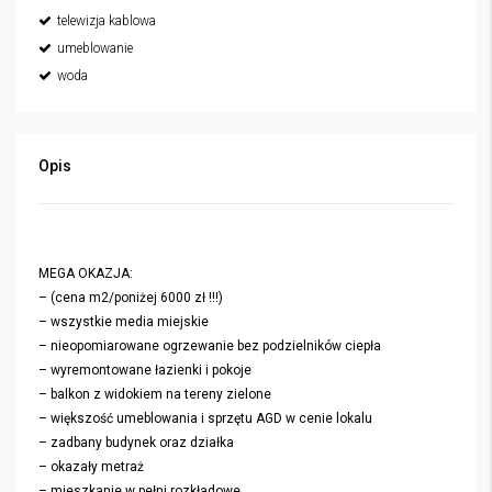
telewizja kablowa
umeblowanie
woda
Opis
MEGA OKAZJA:
– (cena m2/poniżej 6000 zł !!!)
– wszystkie media miejskie
– nieopomiarowane ogrzewanie bez podzielników ciepła
– wyremontowane łazienki i pokoje
– balkon z widokiem na tereny zielone
– większość umeblowania i sprzętu AGD w cenie lokalu
– zadbany budynek oraz działka
– okazały metraż
– mieszkanie w pełni rozkładowe