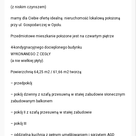
(z niskim czynszem)
mamy dla Ciebie ofertę idealną: nieruchomość lokalową położoną
przy ul. Gospodarczej w Opolu.
Przedmiotowe mieszkanie położone jest na czwartym piętrze
4-kondygnacyjnego docieplonego budynku
WYKONANEGO Z CEGŁY
(a nie wielkiej płyty).
Powierzchnię 64,25 m2 / 61,66 m2 tworzą:
– przedpokój
– pokój dzienny z szafą przesuwną w stałej zabudowie słonecznym
zabudowanym balkonem
– pokój II z szafą przesuwną w stałej zabudowie
– pokój III
– oddzielna kuchnia z pełnym umeblowaniem i sprzętem AGD