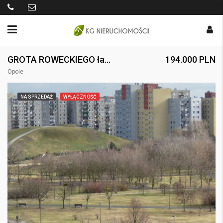
GROTA ROWECKIEGO ładna kawalerka z potencjałem
194.000 PLN
Opole
NA SPRZEDAŻ
WYŁĄCZNOŚĆ