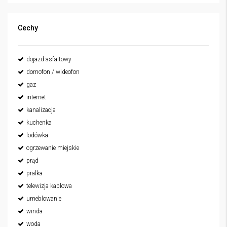
Cechy
dojazd asfaltowy
domofon / wideofon
gaz
internet
kanalizacja
kuchenka
lodówka
ogrzewanie miejskie
prąd
pralka
telewizja kablowa
umeblowanie
winda
woda