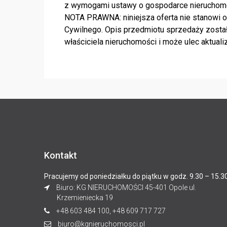
z wymogami ustawy o gospodarce nieruchom
NOTA PRAWNA: niniejsza oferta nie stanowi of
Cywilnego. Opis przedmiotu sprzedaży został
właściciela nieruchomości i może ulec aktualiz
Kontakt
Pracujemy od poniedziałku do piątku w godz. 9.30 – 15.3
Biuro: KG NIERUCHOMOŚCI 45-401 Opole ul.
Krzemieniecka 19
+48 603 484 100, +48 609 717 727
biuro@kgnieruchomosci.pl