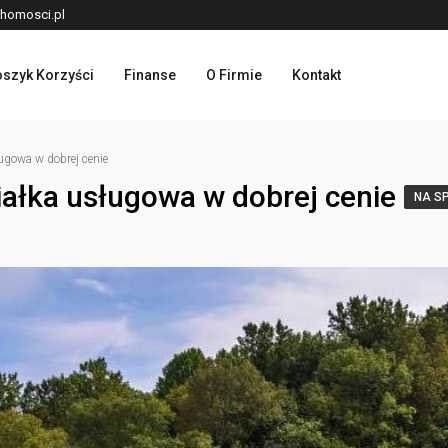
homosci.pl
szyk Korzyści
Finanse
O Firmie
Kontakt
owa w dobrej cenie
łka usługowa w dobrej cenie
NA S