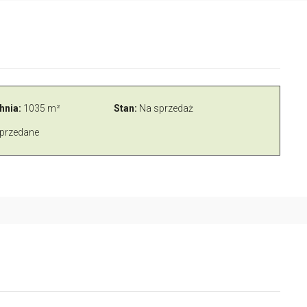
hnia:
1035 m²
Stan:
Na sprzedaż
przedane