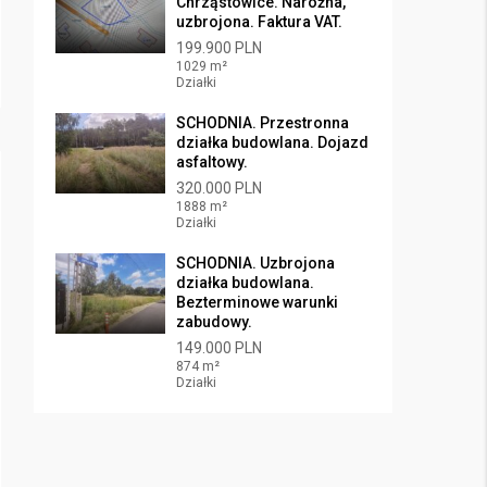
Chrząstowice. Narożna,
uzbrojona. Faktura VAT.
199.900 PLN
1029 m²
Działki
SCHODNIA. Przestronna
działka budowlana. Dojazd
asfaltowy.
320.000 PLN
1888 m²
Działki
SCHODNIA. Uzbrojona
działka budowlana.
Bezterminowe warunki
zabudowy.
149.000 PLN
874 m²
Działki