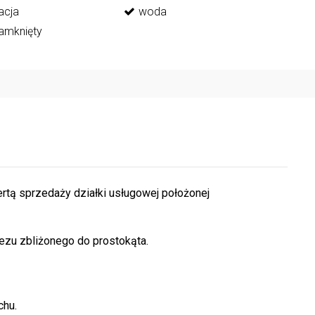
acja
woda
zamknięty
rtą sprzedaży działki usługowej położonej
ezu zbliżonego do prostokąta.
chu.