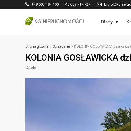
+48 603 484 100 +48 609 717 727
biuro@kgnieruc
Oferty
Ko
Strona główna
Sprzedane
KOLONIA GOSŁAWICKA działka usług
KOLONIA GOSŁAWICKA dzia
Opole