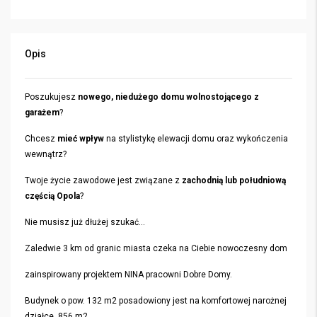
Opis
Poszukujesz
nowego, niedużego domu wolnostojącego z
garażem
?
Chcesz
mieć wpływ
na stylistykę elewacji domu oraz wykończenia
wewnątrz?
Twoje życie zawodowe jest związane z
zachodnią lub południową
częścią Opola
?
Nie musisz już dłużej szukać…
Zaledwie 3 km od granic miasta czeka na Ciebie nowoczesny dom
zainspirowany projektem NINA pracowni Dobre Domy.
Budynek o pow. 132 m2 posadowiony jest na komfortowej narożnej
działce 856 m2.