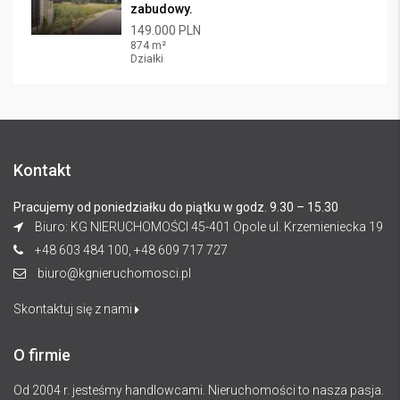
zabudowy.
149.000 PLN
874 m²
Działki
Kontakt
Pracujemy od poniedziałku do piątku w godz. 9.30 – 15.30
Biuro: KG NIERUCHOMOŚCI 45-401 Opole ul. Krzemieniecka 19
+48 603 484 100, +48 609 717 727
biuro@kgnieruchomosci.pl
Skontaktuj się z nami
O firmie
Od 2004 r. jesteśmy handlowcami. Nieruchomości to nasza pasja.