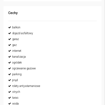
Cechy
balkon
dojazd asfaltowy
garaż
gaz
internet
kanalizacja
ogródek
ogrzewanie gazowe
parking
prąd
rolety antywłamaniowe
strych
taras
woda