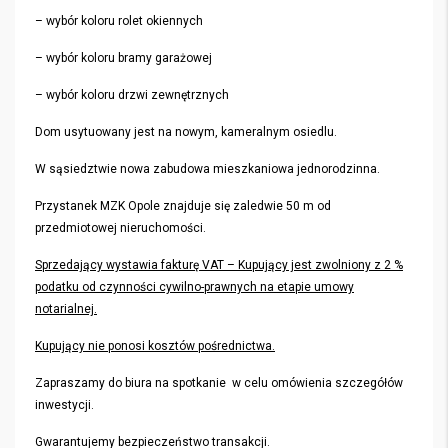
– wybór koloru rolet okiennych
– wybór koloru bramy garażowej
– wybór koloru drzwi zewnętrznych
Dom usytuowany jest na nowym, kameralnym osiedlu.
W sąsiedztwie nowa zabudowa mieszkaniowa jednorodzinna.
Przystanek MZK Opole znajduje się zaledwie 50 m od
przedmiotowej nieruchomości.
Sprzedający wystawia fakturę VAT – Kupujący jest zwolniony z 2 %
podatku od czynności cywilno-prawnych na etapie umowy
notarialnej.
Kupujący nie ponosi kosztów pośrednictwa.
Zapraszamy do biura na spotkanie w celu omówienia szczegółów
inwestycji.
Gwarantujemy bezpieczeństwo transakcji.