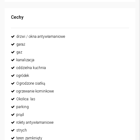
Cechy
drzwi / okna antywłamaniowe
garaż
gaz
kanalizacja
oddzielna kuchnia
ogródek
Ogrodzone siatką
ogrzewanie kominkowe
Okolica: las
parking
prąd
rolety antywłamaniowe
strych
teren zamknięty