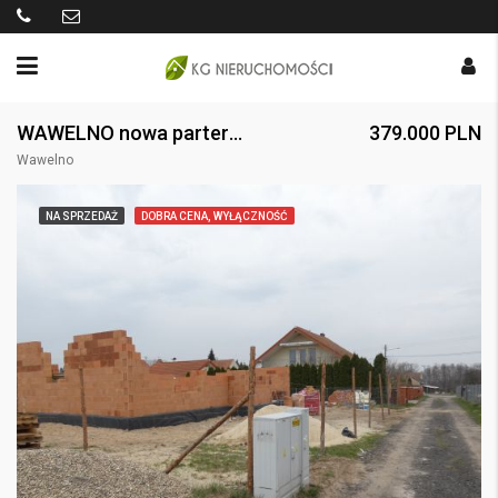
WAWELNO nowa parterówka z garażem. Dojazd MZK. Bez PCC.
379.000 PLN
Wawelno
NA SPRZEDAŻ
DOBRA CENA, WYŁĄCZNOŚĆ