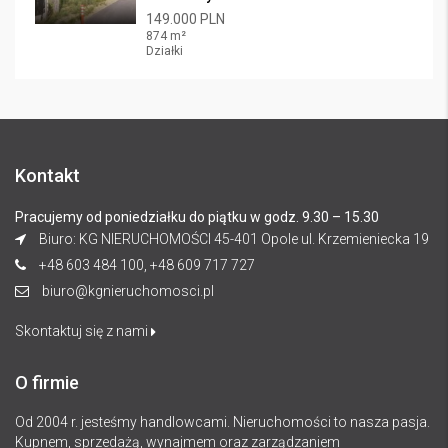
149.000 PLN
874 m²
Działki
Kontakt
Pracujemy od poniedziałku do piątku w godz. 9.30 – 15.30
Biuro: KG NIERUCHOMOŚCI 45-401 Opole ul. Krzemieniecka 19
+48 603 484 100, +48 609 717 727
biuro@kgnieruchomosci.pl
Skontaktuj się z nami
O firmie
Od 2004 r. jesteśmy handlowcami. Nieruchomości to nasza pasja.
Kupnem, sprzedażą, wynajmem oraz zarządzaniem