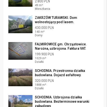
2.800 PLN
49 m²
Mieszkania
ZAKRZÓW TURAWSKI. Dom
wolnostojący pod lasem.
430.000 PLN
140 m²
Domy
FALMIROWICE gm. Chrząstowice.
Narożna, uzbrojona. Faktura VAT.
199.900 PLN
1029 m²
Działki
SCHODNIA. Przestronna działka
budowlana. Dojazd asfaltowy.
320.000 PLN
1888 m²
Działki
SCHODNIA. Uzbrojona działka
budowlana. Bezterminowe warunki
zabudowy.