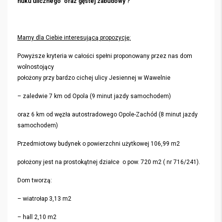
huku ulicznego oraz gęstej zabudowy ?
Mamy dla Ciebie interesującą propozycję:
Powyższe kryteria w całości spełni proponowany przez nas dom
wolnostojący
położony przy bardzo cichej ulicy Jesiennej w Wawelnie
– zaledwie 7 km od Opola (9 minut jazdy samochodem)
oraz 6 km od węzła autostradowego Opole-Zachód (8 minut jazdy
samochodem)
Przedmiotowy budynek o powierzchni użytkowej 106,99 m2
położony jest na prostokątnej działce o pow. 720 m2 ( nr 716/241).
Dom tworzą:
– wiatrołap 3,13 m2
– hall 2,10 m2