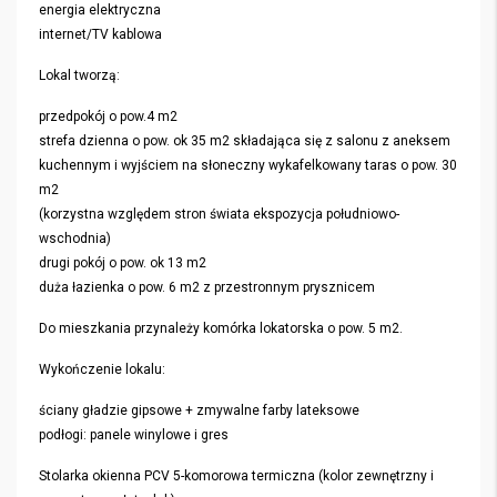
energia elektryczna
internet/TV kablowa
Lokal tworzą:
przedpokój o pow.4 m2
strefa dzienna o pow. ok 35 m2 składająca się z salonu z aneksem
kuchennym i wyjściem na słoneczny wykafelkowany taras o pow. 30
m2
(korzystna względem stron świata ekspozycja południowo-
wschodnia)
drugi pokój o pow. ok 13 m2
duża łazienka o pow. 6 m2 z przestronnym prysznicem
Do mieszkania przynależy komórka lokatorska o pow. 5 m2.
Wykończenie lokalu:
ściany gładzie gipsowe + zmywalne farby lateksowe
podłogi: panele winylowe i gres
Stolarka okienna PCV 5-komorowa termiczna (kolor zewnętrzny i