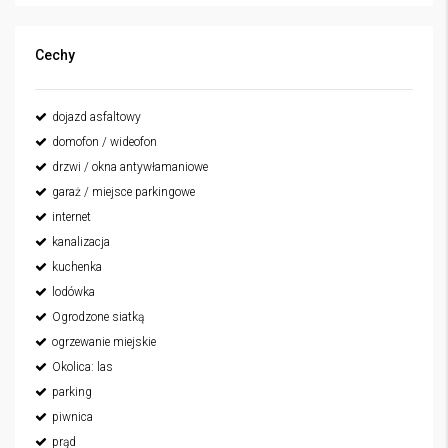
Cechy
dojazd asfaltowy
domofon / wideofon
drzwi / okna antywłamaniowe
garaż / miejsce parkingowe
internet
kanalizacja
kuchenka
lodówka
Ogrodzone siatką
ogrzewanie miejskie
Okolica: las
parking
piwnica
prąd